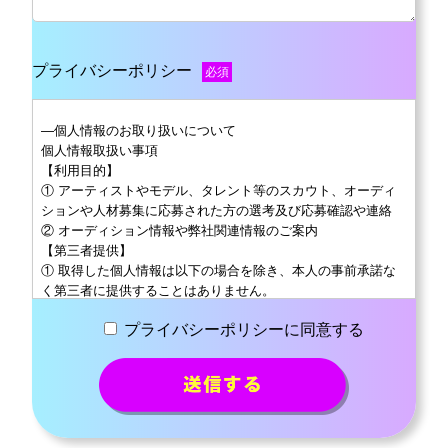
プライバシーポリシー
必須
―個人情報のお取り扱いについて
個人情報取扱い事項
【利用目的】
① アーティストやモデル、タレント等のスカウト、オーディ
ションや人材募集に応募された方の選考及び応募確認や連絡
② オーディション情報や弊社関連情報のご案内
【第三者提供】
① 取得した個人情報は以下の場合を除き、本人の事前承諾な
く第三者に提供することはありません。
１）オーディションを主催、運営する企業にエントリー情報を
プライバシーポリシーに同意する
提供する場合
２）裁判所、警察署またはこれらに準じた権限を持つ機関から
要請がある場合
上記を確認した上で、エントリーフォームへお進みください。
―注意事項について
・参加費は不要です。（交通費に関してはご自分でご負担下さ