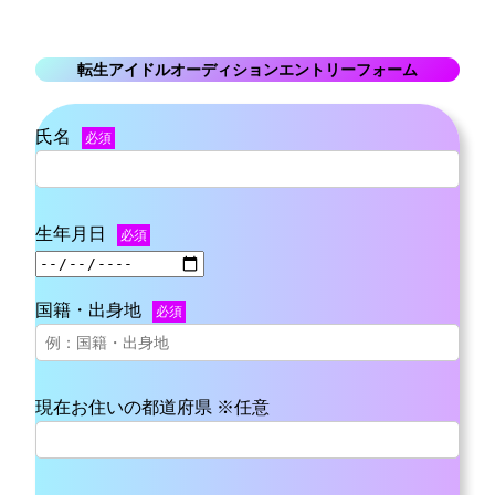
内
容
転生アイドルオーディションエントリーフォーム
を
ス
氏名
キ
必須
ッ
プ
生年月日
必須
国籍・出身地
必須
現在お住いの都道府県 ※任意